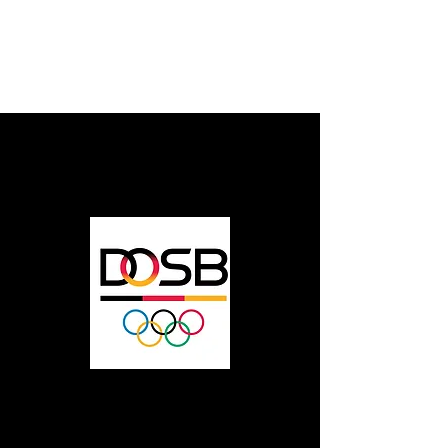
Deutscher Sport
Bund
Taekwondo Union