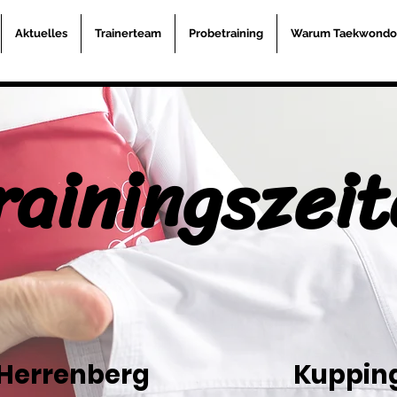
Aktuelles
Trainerteam
Probetraining
Warum Taekwondo
rainingszei
Herrenberg
Kuppin