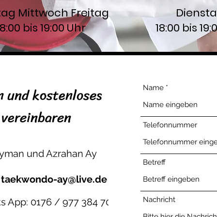
tag
Mittwoch
Freitag
Dienst
18:00 bis 19:00 Uhr
18:00 bis 19:
 und kostenloses
Name
 vereinbaren
Telefonnummer
eyman und Azrahan Ay
Betreff
: taekwondo-ay@live.de
Nachricht
s App: 0176 / 977 384 70